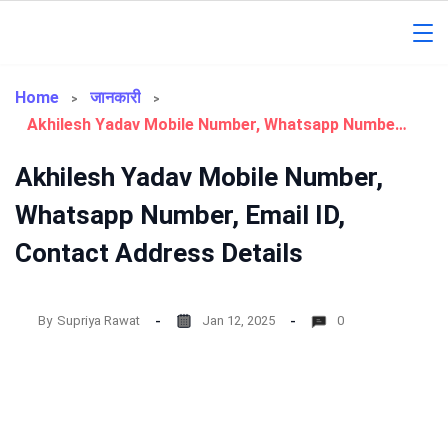
Skip
to
Gorakhpur
content
Regional
Home
जानकारी
Akhilesh Yadav Mobile Number, Whatsapp Number, Email ID, Contact Address Details
News
Akhilesh Yadav Mobile Number,
Whatsapp Number, Email ID,
Contact Address Details
By
Supriya Rawat
Jan 12, 2025
0