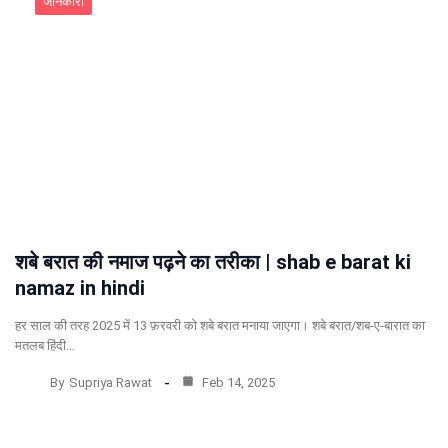
जानकारी
शबे बरात की नमाज पढ़ने का तरीका | shab e barat ki
namaz in hindi
हर साल की तरह 2025 में 13 फ़रवरी को शबे बरात मनाया जाएगा। शबे बरात/शब-ए-बारात का
मतलब हिंदी…
By
Supriya Rawat
Feb 14, 2025