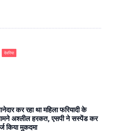
देवरिया
ानेदार कर रहा था महिला फरियादी के
ामने अश्‍लील हरकत, एसपी ने सस्‍पेंड कर
र्ज किया मुकदमा