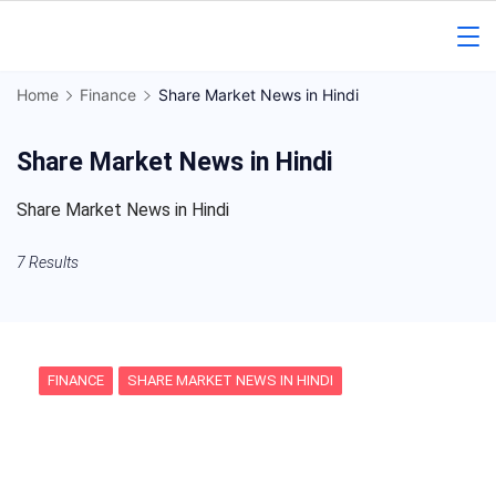
Skip
to
Gorakhpur
content
Home
Finance
Share Market News in Hindi
Regional
Share Market News in Hindi
News
Share Market News in Hindi
7 Results
FINANCE
SHARE MARKET NEWS IN HINDI