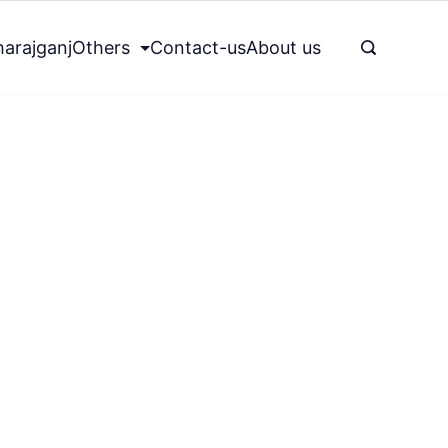
arajganj
Others
Contact-us
About us