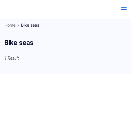
Skip
to
Gorakhpur
content
Home
Bike seas
Regional
Bike seas
News
1 Result