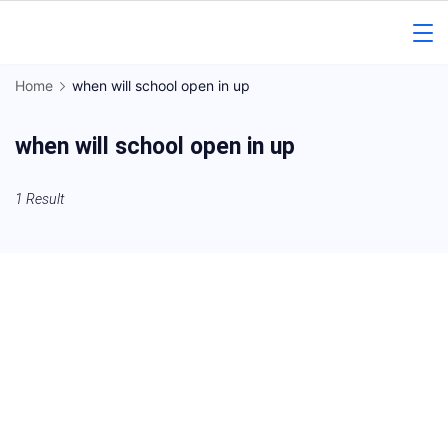
Skip
to
Gorakhpur
content
Home
when will school open in up
Regional
when will school open in up
News
1 Result