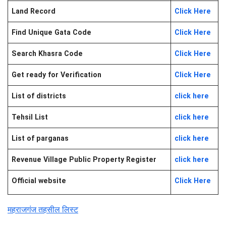
Land Record
Click Here
Find Unique Gata Code
Click Here
Search Khasra Code
Click Here
Get ready for Verification
Click Here
List of districts
click here
Tehsil List
click here
List of parganas
click here
Revenue Village Public Property Register
click here
Official website
Click Here
महराजगंज तहसील लिस्ट