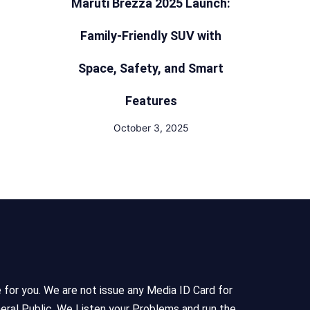
Maruti Brezza 2025 Launch:
Family-Friendly SUV with
Space, Safety, and Smart
Features
October 3, 2025
e for you. We are not issue any Media ID Card for
eral Public, We Listen your Problems and run the