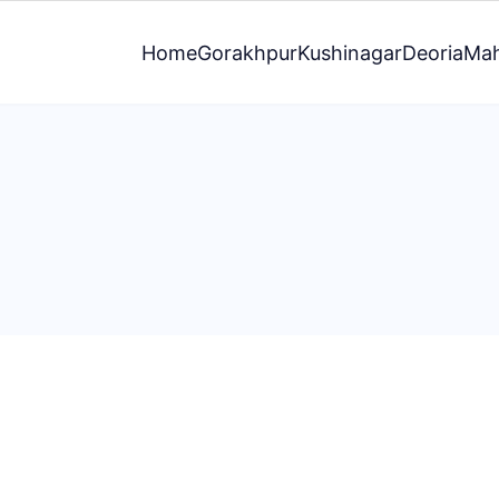
Home
Gorakhpur
Kushinagar
Deoria
Mah