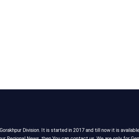
akhpur Division. It is started in 2017 and till now it is availabl
ur Regional News, then You can contact us. We are only for Gen