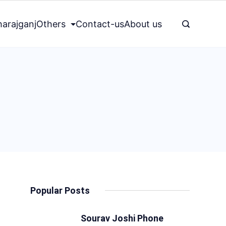
arajganj
Others
Contact-us
About us
Popular Posts
Sourav Joshi Phone