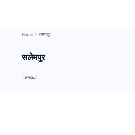
Skip
to
Gorakhpur
content
Regional
Home
सलेमपुर
News
सलेमपुर
1 Result