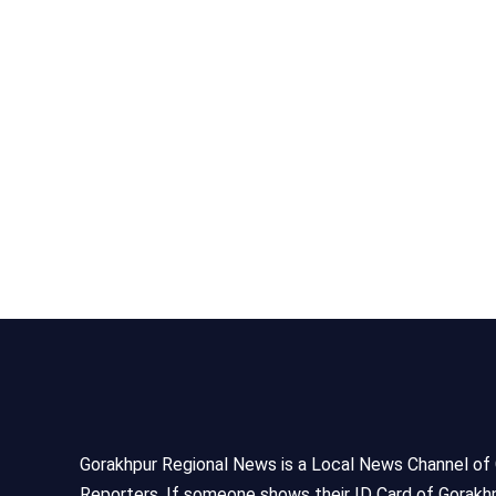
Gorakhpur Regional News is a Local News Channel of Gor
Reporters, If someone shows their ID Card of Gorakhp