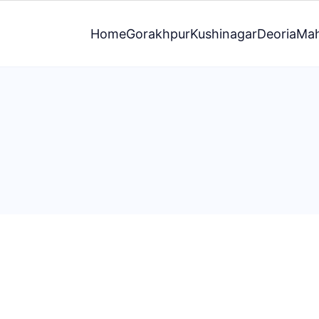
Home
Gorakhpur
Kushinagar
Deoria
Mah