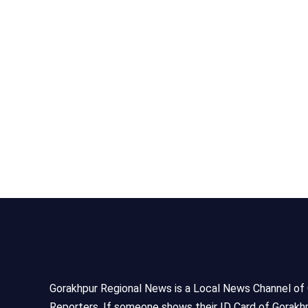
Gorakhpur Regional News is a Local News Channel of Gor
Reporters, If someone shows their ID Card of Gorakhp