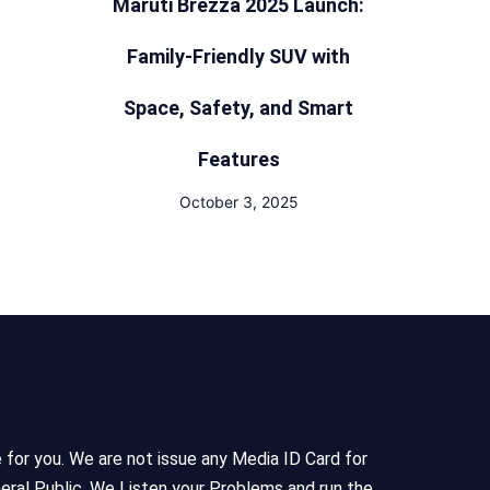
Maruti Brezza 2025 Launch:
Family-Friendly SUV with
Space, Safety, and Smart
Features
October 3, 2025
e for you. We are not issue any Media ID Card for
eral Public, We Listen your Problems and run the