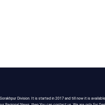
akhpur Division. It is started in 2017 and till now it is availabl
ur Regional News, then You can contact us. We are only for Gen