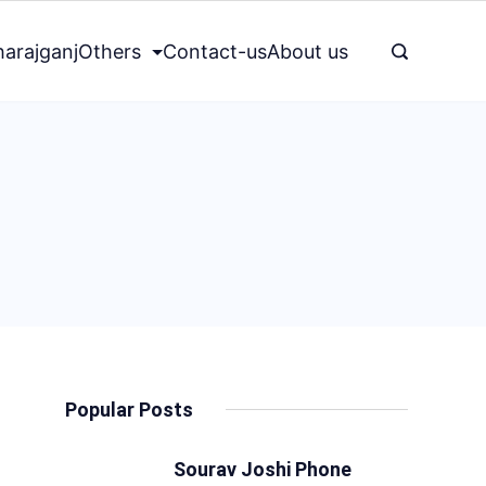
arajganj
Others
Contact-us
About us
Popular Posts
Sourav Joshi Phone