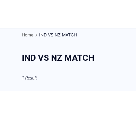
Skip
to
Gorakhpur
content
Regional
Home
IND VS NZ MATCH
News
IND VS NZ MATCH
1 Result