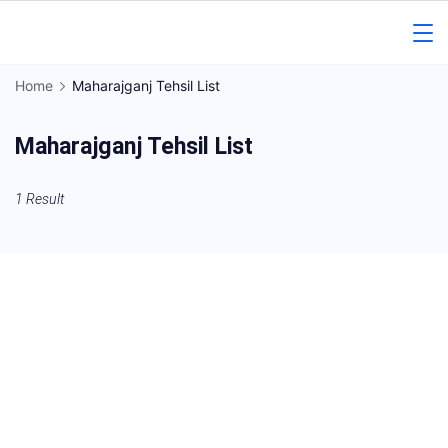
Skip
to
Gorakhpur
content
Home
Maharajganj Tehsil List
Regional
Maharajganj Tehsil List
News
1 Result