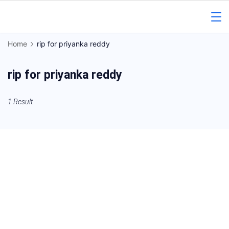
Skip
to
Gorakhpur
content
Home
rip for priyanka reddy
Regional
rip for priyanka reddy
News
1 Result