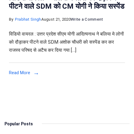
पीटने वाले SDM को CM योगी ने किया सस्पेंड
on
By
Prabhat Singh
August 21, 2020
Write a Comment
विडियो
विडियो वायरल : उत्तर प्रदेश सीएम योगी आदित्यनाथ ने बलिया मे लोगों
वायरल
को दौड़ाकर पीटने वाले SDM अशोक चौधरी को सस्पेंड कर कर
–
राजस्व परिषद से अटैच कर दिया गया […]
बलिया
में
लोगों
Read More
को
दौड़ाकर
पीटने
वाले
SDM
को
Popular Posts
CM
योगी