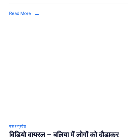
करने
Read More
के
लिए
बना
डाला
अश्लील
वीडियो,
गिरफ्तार
कर
भेजा
जेल
उत्तर प्रदेश
विडियो वायरल – बलिया में लोगों को दौड़ाकर