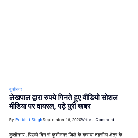
को
देख
रोते
बुजुर्ग
के
चेहरे
पर
आई
मुस्कान,
आइये
कुशीनगर
जाने
लेखपाल द्वारा रुपये गिनते हुए वीडियो सोशल
पुरी
मीडिया पर वायरल, पढ़े पुरी खबर
कहाँनी
on
By
Prabhat Singh
September 16, 2020
Write a Comment
लेखपाल
कुशीनगर : पिछले दिन से कुशीनगर जिले के कसया तहसील क्षेत्र के
द्वारा