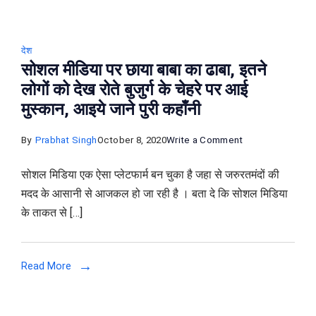
देश
सोशल मीडिया पर छाया बाबा का ढाबा, इतने
लोगों को देख रोते बुजुर्ग के चेहरे पर आई
मुस्कान, आइये जाने पुरी कहाँनी
on
By
Prabhat Singh
October 8, 2020
Write a Comment
सोशल
सोशल मिडिया एक ऐसा प्लेटफार्म बन चुका है जहा से जरुरतमंदों की
मीडिया
मदद के आसानी से आजकल हो जा रही है । बता दे कि सोशल मिडिया
पर
के ताकत से […]
छाया
बाबा
का
Read More
ढाबा,
इतने
लोगों