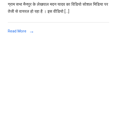
ग्राम सभा मैनपुर के लेखपाल मदन यादव का विडियो सोशल मिडिया पर
रुपये
तेजी से वायरल हो रहा है । इस वीडियो […]
गिनते
हुए
वीडियो
Read More
सोशल
मीडिया
पर
वायरल,
पढ़े
पुरी
खबर