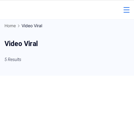
Skip
to
Gorakhpur
content
Home
Video Viral
Regional
Video Viral
News
5 Results