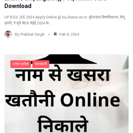
Download
UP B.Ed JEE 2024 Apply Online @ buJhansi.ac.in: बुंदेलखंड विश्वविद्यालय, बीयू
झांसी, ने यूपी बीएड जेईई 2024 के…
By
Prabhat Singh
Feb 8, 2024
उत्तर प्रदेश
जानकारी