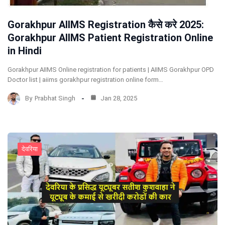
Gorakhpur AIIMS Registration कैसे करे 2025:
Gorakhpur AIIMS Patient Registration Online
in Hindi
Gorakhpur AIIMS Online registration for patients | AIIMS Gorakhpur OPD
Doctor list | aiims gorakhpur registration online form…
By
Prabhat Singh
Jan 28, 2025
देवरिया