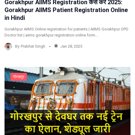
Gorakhpur AIIMS Registration कैसे करे 2025:
Gorakhpur AIIMS Patient Registration Online
in Hindi
Gorakhpur AIIMS Online registration for patients | AIIMS Gorakhpur OPD
Doctor list | aiims gorakhpur registration online form…
By
Prabhat Singh
Jan 28, 2025
गोरखपुर