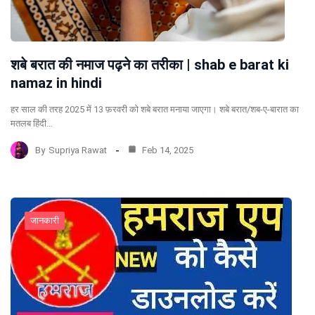
शबे बरात की नमाज पढ़ने का तरीका | shab e barat ki
namaz in hindi
हर साल की तरह 2025 में 13 फ़रवरी को शबे बरात मनाया जाएगा। शबे बरात/शब-ए-बारात का
मतलब हिंदी…
By
Supriya Rawat
Feb 14, 2025
जानकारी