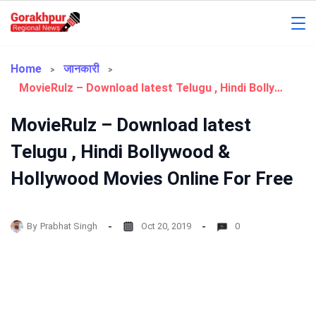
Skip
to
Gorakhpur
content
Regional
Home
जानकारी
MovieRulz – Download latest Telugu , Hindi Bollywood & Hollywood Movies Online For Free
News
MovieRulz – Download latest
Telugu , Hindi Bollywood &
Hollywood Movies Online For Free
By
Prabhat Singh
Oct 20, 2019
0