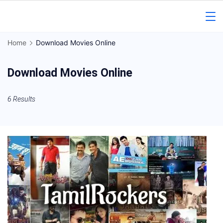
Skip
to
Gorakhpur
content
Home
Download Movies Online
Regional
Download Movies Online
News
6 Results