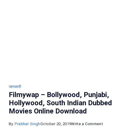
से
Movie
Download
कैसे
करे
फ्री
मे
जानकारी
Filmywap – Bollywood, Punjabi,
Hollywood, South Indian Dubbed
Movies Online Download
on
By
Prabhat Singh
October 20, 2019
Write a Comment