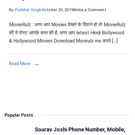
on
By
Prabhat Singh
October 20, 2019
Write a Comment
MovieRulz
MovieRulz : अगर आप Movies देखने के दिवाने हो तो MovieRulz
–
की ये पोस्ट आपके काम की है, अगर आप latest Hindi Bollywood
Download
& Hollywood Movies Download Movirulz ms करते […]
latest
Telugu
,
Read More
Hindi
Bollywood
&
Hollywood
Movies
Online
Popular Posts
For
Free
Sourav Joshi Phone Number, Mobile,