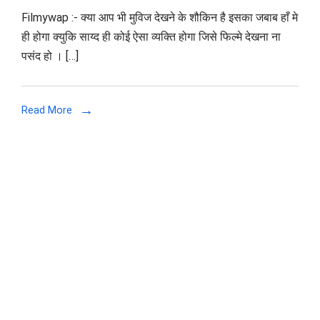
Filmywap
Filmywap :- क्या आप भी मुविज देखने के शौकिन है इसका जबाब हाँ मे
–
ही होगा क्युकि साय्द ही कोई ऐसा व्यक्ति होगा जिसे फिल्मे देखना ना
Bollywood,
पसंद हो । […]
Punjabi,
Hollywood,
South
Read More
Indian
Dubbed
Movies
Online
Download