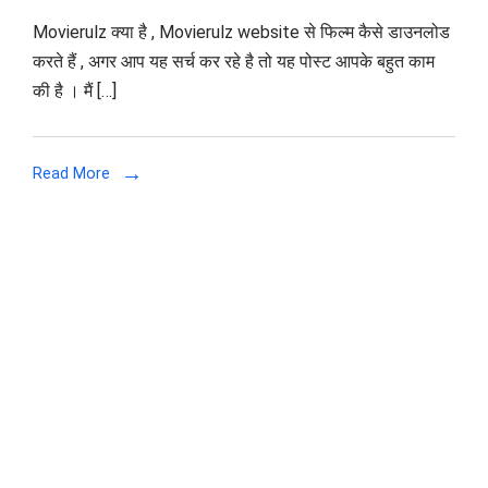
Movierulz
Movierulz क्या है , Movierulz website से फिल्म कैसे डाउनलोड
New
करते हैं , अगर आप यह सर्च कर रहे है तो यह पोस्ट आपके बहुत काम
Website
की है । मैं […]
–
Download
and
Read More
Watch
Hollywood
|
Bollywood
|
Hindi
Dubbed