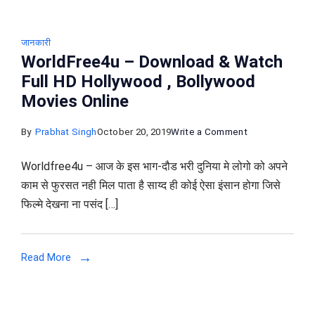
जानकारी
WorldFree4u – Download & Watch
Full HD Hollywood , Bollywood
Movies Online
on
By
Prabhat Singh
October 20, 2019
Write a Comment
WorldFree4u
Worldfree4u – आज के इस भाग-दौड भरी दुनिया मे लोगो को अपने
–
काम से फुरसत नही मिल पाता है साय्द ही कोई ऐसा इंसान होगा जिसे
Download
फिल्मे देखना ना पसंद […]
&
Watch
Full
Read More
HD
Hollywood
,