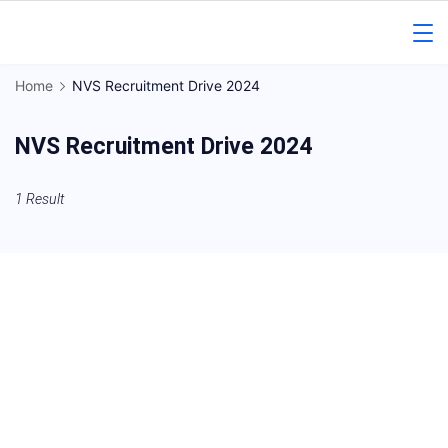
Skip
to
Gorakhpur
content
Home
NVS Recruitment Drive 2024
Regional
NVS Recruitment Drive 2024
News
1 Result