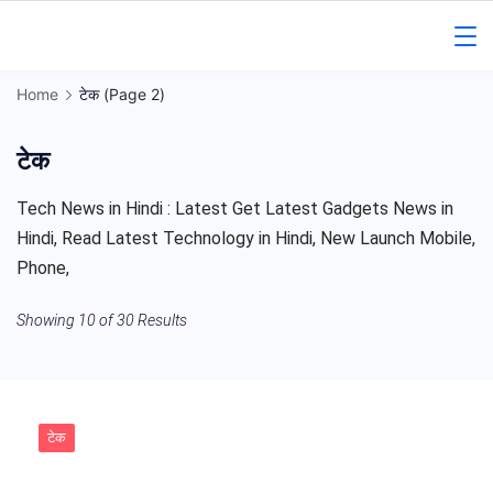
Skip
to
Gorakhpur
content
Home
टेक
(Page 2)
Regional
टेक
News
Tech News in Hindi : Latest Get Latest Gadgets News in
Hindi, Read Latest Technology in Hindi, New Launch Mobile,
Phone,
Showing 10 of 30 Results
टेक