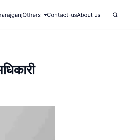
arajganj
Others
Contact-us
About us
 अधिकारी