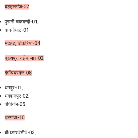
बड़हलगंज-02
पुरानी चकबन्दी-01,
कनगोघाट-01
भटहट, टिकरिया-04
ब्रह्मपुर, नई बाजार-02
कैम्पियरगंज-08
धर्मपुर-01,
भगवानपुर-02,
पीपीगंज-05
चरगांवा-10
बी0आर0डी0-03,