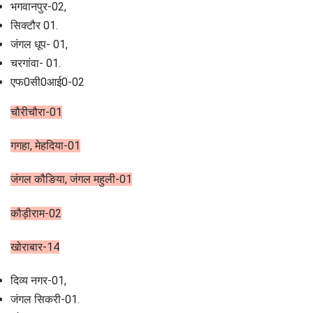
भगवानपुर-02,
सिक्टौर 01.
जंगल धूप- 01,
चरगांवा- 01.
एफ0सी0आई0-02
चौरीचौरा-01
गगहा, मेहदिया-01
जंगल कौङिया, जंगल महुली-01
कौड़ीराम-02
खोराबार-14
दिव्य नगर-01,
जंगल सिकरी-01.