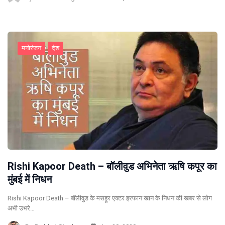
मनोरंजन
देश
Rishi Kapoor Death – बॉलीवुड अभिनेता ऋषि कपूर का
मुंबई में निधन
Rishi Kapoor Death – बॉलीवुड के मसहूर एक्टर इरफान खान के निधन की खबर से लोग
अभी उभरे…