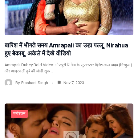
बारिश में भीगते समय Amrapali का उड़ा पल्लू, Nirahua
हुए बेकाबू, अकेले में देखे वीडियो
Amrapali Dubey Bold Video: भोजपुरी सिनेमा के सुपरस्टार दिनेश लाल यादव (निरहुआ)
और आम्रपाली दुबे की जोडी सुपर…
By
Prashant Singh
Nov 7, 2023
मनोरंजन