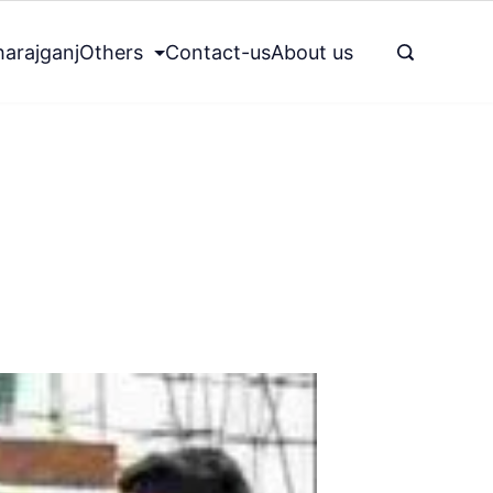
arajganj
Others
Contact-us
About us