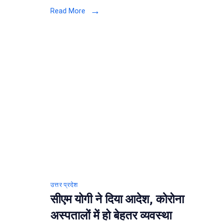
है
Read More
कम्पल
लॉकड
कोरोन
के
बढ़ते
मामलों
को
देखते
हुए
हाईकोर्
ने
दिया
सुझाव
उत्तर प्रदेश
सीएम योगी ने दिया आदेश, कोरोना
अस्पतालों में हो बेहतर व्यवस्था