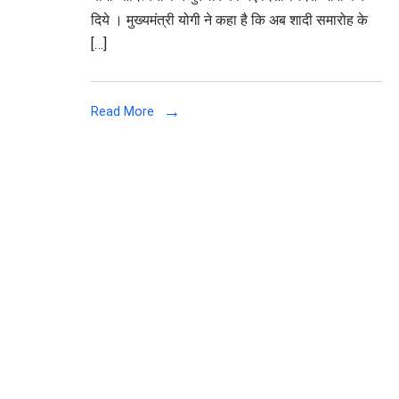
दिये । मुख्यमंत्री योगी ने कहा है कि अब शादी समारोह के
के
[…]
लिए
नहीं
लेनी
Read More
होगी
अनुमति,
कोरोना
गाइडलाइन
के
नाम
पर
परेशान
नहीं
करेगी
पुलिस