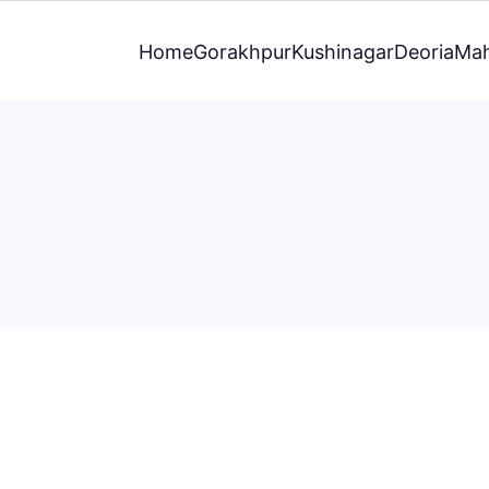
Home
Gorakhpur
Kushinagar
Deoria
Mah