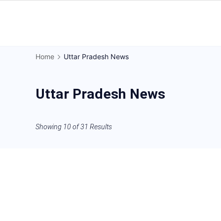
Skip
to
Gorakhpur
content
Regional
Home
Uttar Pradesh News
News
Uttar Pradesh News
Showing 10 of 31 Results