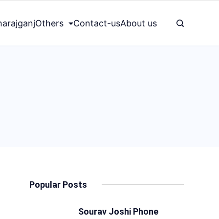
arajganj
Others
Contact-us
About us
Popular Posts
Sourav Joshi Phone