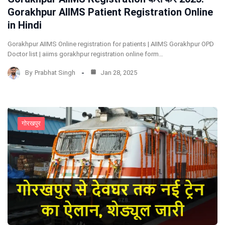
Gorakhpur AIIMS Patient Registration Online
in Hindi
Gorakhpur AIIMS Online registration for patients | AIIMS Gorakhpur OPD
Doctor list | aiims gorakhpur registration online form…
By
Prabhat Singh
Jan 28, 2025
गोरखपुर