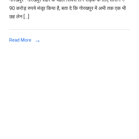
के
90 करोड़ रुपये मंजूर किया है, बता दे कि गोरखपुर में अभी तक एक भी
पहले
छह लेन […]
सिक्स
लेन
के
Read More
लिए
90
करोड़
जारी,
जाने
कहां
से
कहां
तक
बनेगी
ये
सड़क