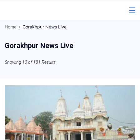
Skip
to
Gorakhpur
content
Home
Gorakhpur News Live
Regional
Gorakhpur News Live
News
Showing 10 of 181 Results