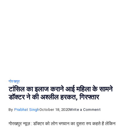
कर्मचारी
को
पीटा,
एसएसपी
ने
किया
सस्पेंड
गोरखपुर
टांसिल का इलाज कराने आई महिला के सामने
डॉक्‍टर ने की अश्‍लील हरकत, गिरफ्तार
on
By
Prabhat Singh
October 18, 2020
Write a Comment
टांसिल
गोरखपुर न्यूज़ : डॉक्‍टर को लोग भगवान का दुसरा रुप कहते है लेकिन
का