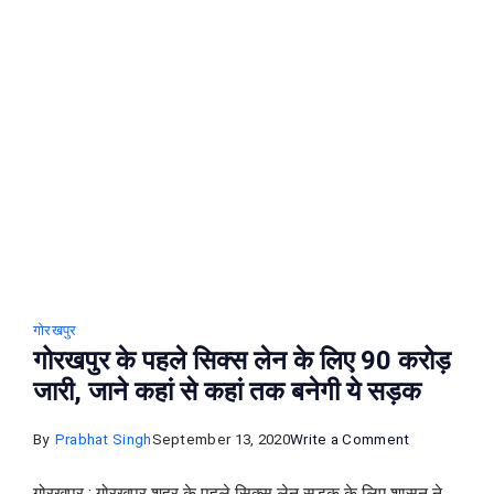
है
लाखों
के
गहने,
गोरखपुर
पुलिस
को
है
इन
जालसाजो
की
तालाश
गोरखपुर
गोरखपुर के पहले सिक्स लेन के लिए 90 करोड़
जारी, जाने कहां से कहां तक बनेगी ये सड़क
on
By
Prabhat Singh
September 13, 2020
Write a Comment
गोरखपुर
गोरखपुर : गोरखपुर शहर के पहले सिक्स लेन सड़क के लिए शासन ने