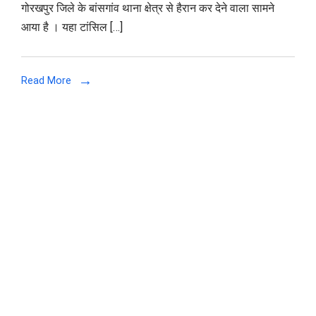
गोरखपुर जिले के बांसगांव थाना क्षेत्र से हैरान कर देने वाला सामने
इलाज
आया है । यहा टांसिल […]
कराने
आई
महिला
Read More
के
सामने
डॉक्‍टर
ने
की
अश्‍लील
हरकत,
गिरफ्तार