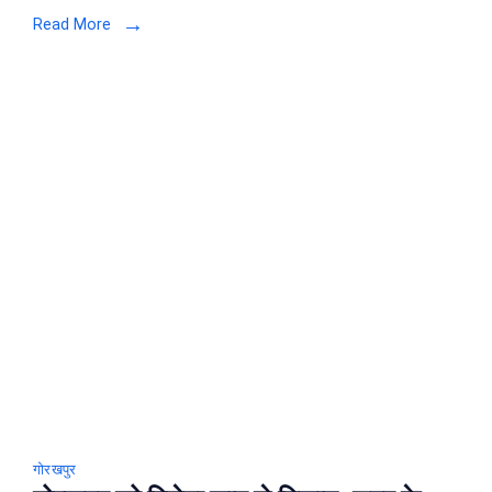
सुरों
Read More
का
जलवा
बिखेरने
आ
रही
हैं
मैथिली
ठाकुर
–
Gorakhpur
News
गोरखपुर