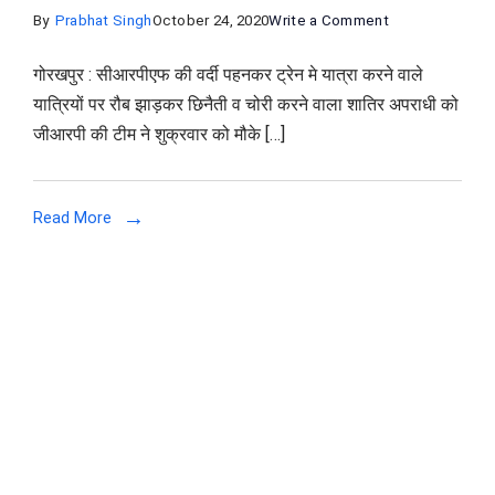
on
By
Prabhat Singh
October 24, 2020
Write a Comment
वर्दी
गोरखपुर : सीआरपीएफ की वर्दी पहनकर ट्रेन मे यात्रा करने वाले
पहनकर
यात्रियों पर रौब झाड़कर छिनैती व चोरी करने वाला शातिर अपराधी को
ट्रेन
जीआरपी की टीम ने शुक्रवार को मौके […]
में
करता
था
Read More
चोरी,
रेलवे
स्टेशन
से
हुआ
गिरफ्तार