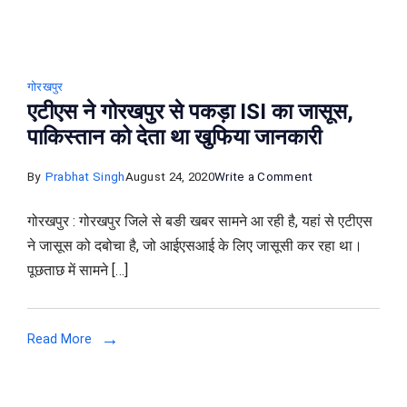
गोरखपुर
एटीएस ने गोरखपुर से पकड़ा ISI का जासूस,
पाकिस्तान को देता था खुफिया जानकारी
on
By
Prabhat Singh
August 24, 2020
Write a Comment
एटीएस
गोरखपुर : गोरखपुर जिले से बङी खबर सामने आ रही है, यहां से एटीएस
ने
ने जासूस को दबोचा है, जो आईएसआई के लिए जासूसी कर रहा था।
गोरखपुर
पूछताछ में सामने […]
से
पकड़ा
ISI
Read More
का
जासूस,
पाकिस्तान