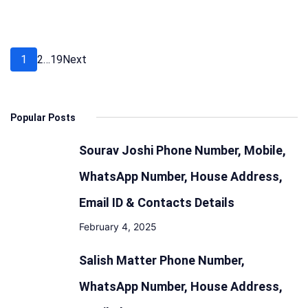
को
देता
था
Posts
Page
Page
Page
1
2
…
19
Next
खुफिया
pagination
जानकारी
Popular Posts
Sourav Joshi Phone Number, Mobile,
WhatsApp Number, House Address,
Email ID & Contacts Details
February 4, 2025
Salish Matter Phone Number,
WhatsApp Number, House Address,