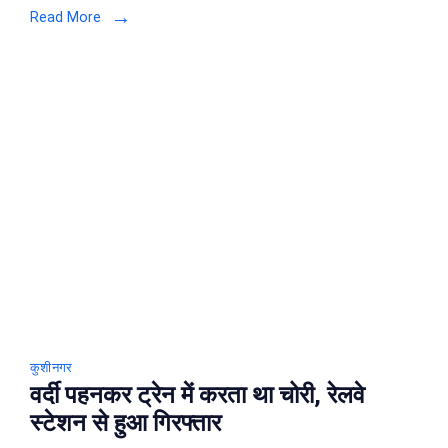
Read More
के
नाम
पर
लोगो
को
बनाते
थे
शिकार,
दो
गोरखपुर
से
गिरफ्तार
कुशीनगर
वर्दी पहनकर ट्रेन में करता था चोरी, रेलवे
स्टेशन से हुआ गिरफ्तार