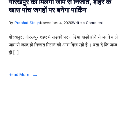
गोरखपुर को मिलेगा जाम से निजात, शहर के
खास पांच जगहों पर बनेगा पार्किंग
on
By
Prabhat Singh
November 4, 2020
Write a Comment
गोरखपुर
गोरखपुर : गोरखपुर शहर मे सड़कों पर गाड़िया खड़ी होने से लगने वाले
को
जाम से जल्द ही निजात मिलने की आश दिख रही है । बता दे कि जल्द
मिलेगा
ही […]
जाम
से
निजात,
Read More
शहर
के
खास
पांच
जगहों
पर
बनेगा