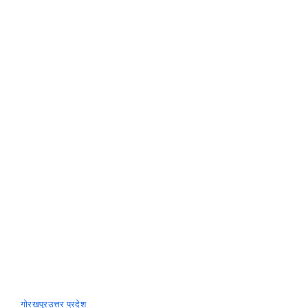
राहत,
कल
से
शुरु
हो
रही
ये
खास
ट्रेने
गोरखपुर
उत्तर प्रदेश