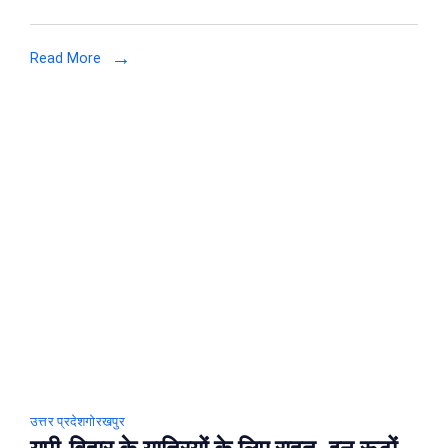
ट्रेनो
का
Read More
बदल
गया
प्लेटफार्म,
जाने
किस
प्‍लेटफार्म
से
जायेगी
कौन
सी
ट्रेन
उत्तर प्रदेश
गोरखपुर