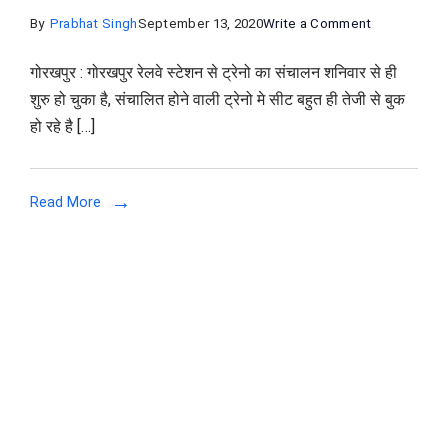
on
By
Prabhat Singh
September 13, 2020
Write a Comment
गोरखपुर
गोरखपुर : गोरखपुर रेलवे स्टेशन से ट्रेनो का संचालन शनिवार से ही
से
शुरु हो चुका है, संचालित होने वाली ट्रेनो मे सीट बहुत ही तेजी से बुक
होकर
हो रहे है […]
जाने
वाली
ट्रेनों
Read More
का
प्‍लेटफार्म
बदला,
देखें
किस
प्‍लेटफार्म
से
जाएगी
कौन