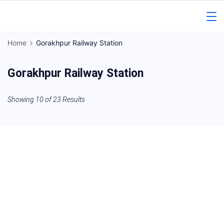
Skip
to
Gorakhpur
content
Home
Gorakhpur Railway Station
Regional
Gorakhpur Railway Station
News
Showing 10 of 23 Results