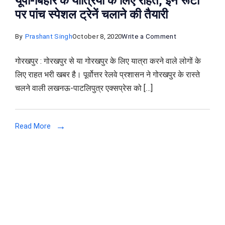
यूपी-बिहार के यात्रियों के लिए राहत, इन रूटों
पर पांच स्‍पेशल ट्रेनें चलाने की तैयारी
on
By
Prashant Singh
October 8, 2020
Write a Comment
यूपी-
गोरखपुर : गोरखपुर से या गोरखपुर के लिए यात्रा करने वाले लोगों के
बिहार
लिए राहत भरी खबर है। पूर्वोत्तर रेलवे प्रशासन ने गोरखपुर के रास्ते
के
चलने वाली लखनऊ-पाटलिपुत्र एक्सप्रेस को […]
यात्रियों
के
लिए
Read More
राहत,
इन
रूटों
पर
पांच
स्‍पेशल
ट्रेनें