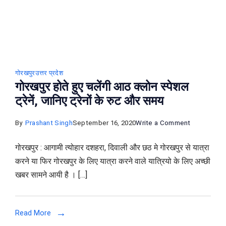
बुकिंग,
देखे
रुट
और
ट्रेनो
के
गोरखपुर
उत्तर प्रदेश
गोरखपुर होते हुए चलेंगी आठ क्लोन स्पेशल
नाम
ट्रेनें, जानिए ट्रेनों के रुट और समय
on
By
Prashant Singh
September 16, 2020
Write a Comment
गोरखपुर
गोरखपुर : आगामी त्योहार दशहरा, दिवाली और छठ मे गोरखपुर से यात्रा
होते
करने या फिर गोरखपुर के लिए यात्रा करने वाले यात्रियो के लिए अच्छी
हुए
खबर सामने आयी है । […]
चलेंगी
आठ
क्लोन
Read More
स्पेशल