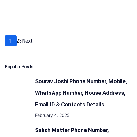
में
यात्रा,
जानिए
पूरी
गाइडलाइन
Posts
Page
Page
Page
1
2
3
Next
और
pagination
ट्रेनों
की
Popular Posts
रुट
Sourav Joshi Phone Number, Mobile,
WhatsApp Number, House Address,
Email ID & Contacts Details
February 4, 2025
Salish Matter Phone Number,