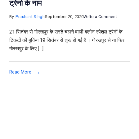
ट्रेनो के नाम
on
By
Prashant Singh
September 20, 2020
Write a Comment
गोरखपुर
21 सितंबर से गोरखपुर के रास्ते चलने वाली क्लोन स्पेशल ट्रेनों के
के
टिकटों की बुकिंग 19 सितंबर से शुरू हो गई है । गोरखपुर से या फिर
यात्रियों
गोरखपुर के लिए […]
के
लिए
रेलवे
Read More
से
शुरू
की
इन
ट्रेनों
में
टिकटों
की