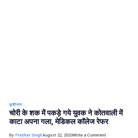
निर्माण
कार्य
शुरु,
जल्‍द
उड़ान
शुरू
करने
की
तैयारी
कुशीनगर
चोरी के शक में पकड़े गये युवक ने कोतवाली में
काटा अपना गला, मेडिकल कॉलेज रेफर
on
By
Prabhat Singh
August 22, 2020
Write a Comment