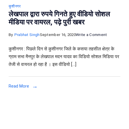
कुशीनगर
लेखपाल द्वारा रुपये गिनते हुए वीडियो सोशल
मीडिया पर वायरल, पढ़े पुरी खबर
on
By
Prabhat Singh
September 16, 2020
Write a Comment
लेखपाल
कुशीनगर : पिछले दिन से कुशीनगर जिले के कसया तहसील क्षेत्र के
द्वारा
ग्राम सभा मैनपुर के लेखपाल मदन यादव का विडियो सोशल मिडिया पर
रुपये
तेजी से वायरल हो रहा है । इस वीडियो […]
गिनते
हुए
वीडियो
Read More
सोशल
मीडिया
पर
वायरल,
पढ़े
पुरी