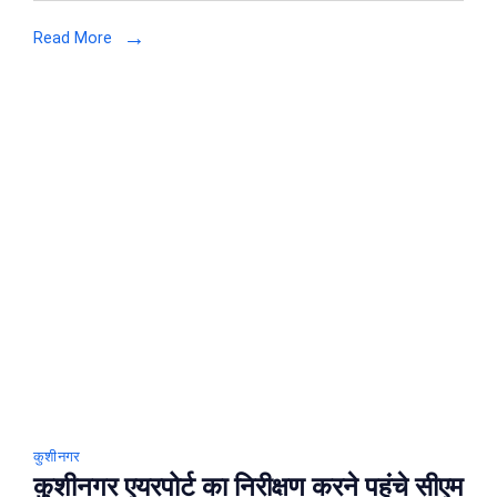
रहे
Read More
बदमाश
को
भीड़
ने
पीटकर
उतारा
मौत
के
घाट
कुशीनगर
कुशीनगर एयरपोर्ट का निरीक्षण करने पहुंचे सीएम