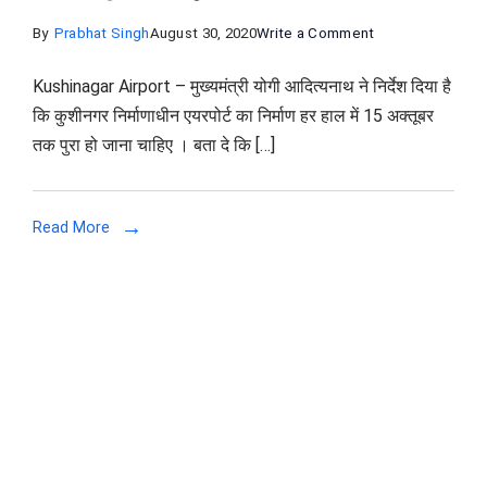
on
By
Prabhat Singh
August 30, 2020
Write a Comment
कुशीनगर
Kushinagar Airport – मुख्यमंत्री योगी आदित्यनाथ ने निर्देश दिया है
एयरपोर्ट
कि कुशीनगर निर्माणाधीन एयरपोर्ट का निर्माण हर हाल में 15 अक्तूबर
का
तक पुरा हो जाना चाहिए । बता दे कि […]
निर्माण
कार्य
हर
Read More
हाल
मे
15
अक्टुबर
तक
पूरा
करें
–
सीएम