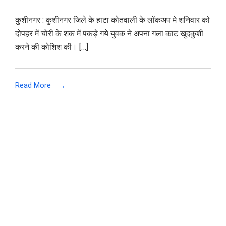
चोरी
कुशीनगर : कुशीनगर जिले के हाटा कोतवाली के लॉकअप मे शनिवार को
के
दोपहर में चोरी के शक में पकड़े गये युवक ने अपना गला काट खुदकुशी
शक
करने की कोशिश की। […]
में
पकड़े
गये
Read More
युवक
ने
कोतवाली
में
काटा
अपना
गला,
मेडिकल
कॉलेज
रेफर