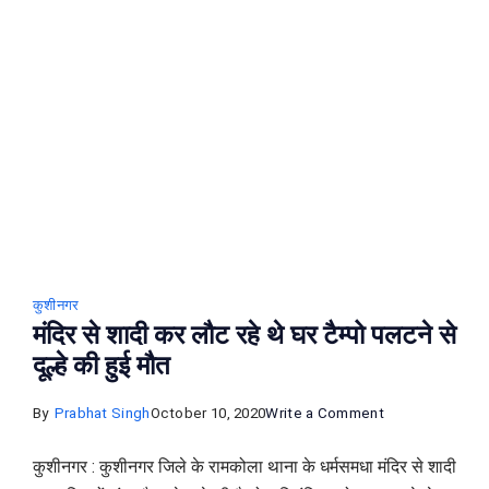
सौ
के
नोट,
आइये
जाने
क्या
है
मामला
:
Kushinagar
कुशीनगर
News
मंदिर से शादी कर लौट रहे थे घर टैम्पो पलटने से
दूल्हे की हुई मौत
on
By
Prabhat Singh
October 10, 2020
Write a Comment
मंदिर
कुशीनगर : कुशीनगर जिले के रामकोला थाना के धर्मसमधा मंदिर से शादी
से