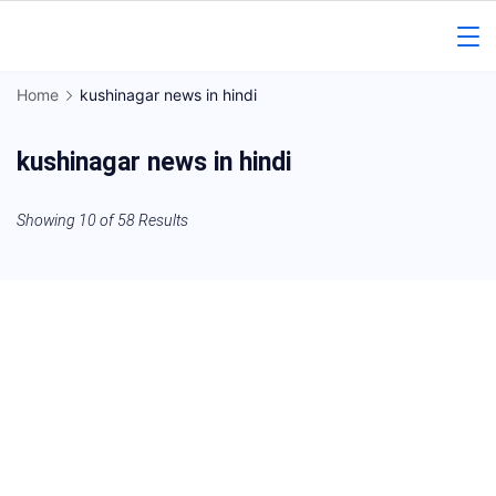
Skip
to
Gorakhpur
content
Home
kushinagar news in hindi
Regional
kushinagar news in hindi
News
Showing 10 of 58 Results