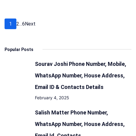
बदमाशों
के
पैर
Posts
Page
Page
Page
1
2
…
6
Next
में
pagination
लगी
गोली,
Popular Posts
गिरफ्तार
Sourav Joshi Phone Number, Mobile,
WhatsApp Number, House Address,
Email ID & Contacts Details
February 4, 2025
Salish Matter Phone Number,
WhatsApp Number, House Address,
Email Id, Contacts