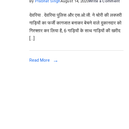
on
By
Prabhat Singh
August 14, 2020
Write a Comment
फर्जी
देवरिया . देवरिया पुलिस और एस.ओ.जी. ने चोरी की लक्जरी
पेपर
गाड़ियों का फर्जी कागजात बनाकर बेचने वाले दुकानदार को
पर
गिरफ्तार कर लिया है, 6 गाड़ियों के साथ गाड़ियों की खरीद
लग्जरी
[…]
गाड़ियों
को
बेचने
Read More
वाले
रैकेट
का
खुलास
6
लग्जरी
गाड़िया
बरामद