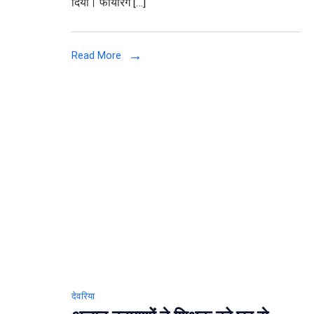
दिया। फायरिंग […]
विसर्जन
के
दौरान
Read More
BJP
विधायक
की
गाड़ी
पर
फायरिंग,
जांच
में
जुटी
पुलिस
देवरिया