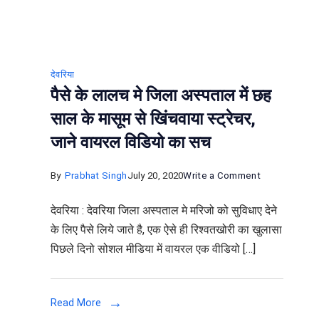
देवरिया
पैसे के लालच मे जिला अस्‍पताल में छह
साल के मासूम से खिंचवाया स्‍ट्रेचर,
जाने वायरल विडियो का सच
on
By
Prabhat Singh
July 20, 2020
Write a Comment
पैसे
देवरिया : देवरिया जिला अस्पताल मे मरिजो को सुविधाए देने
के
के लिए पैसे लिये जाते है, एक ऐसे ही रिश्‍वतखोरी का खुलासा
लालच
पिछले दिनो सोशल मीडिया में वायरल एक वीडियो […]
मे
जिला
अस्‍पताल
Read More
में