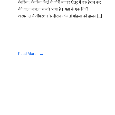
देवरिया : देवरिया जिले के गौरी बाजार क्षेत्र में एक हैरान कर
के
देने वाला मामला सामने आया है। यहा के एक निजी
तुरंत
अस्पताल में ऑपरेशन के दौरान गर्भवती महिला की हालत […]
बाद
महिला
की
मौत,
अस्‍पताल
बंद
Read More
करके
भागे
डॉक्‍टर
ा,