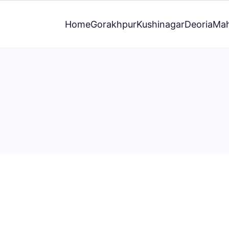
Home
Gorakhpur
Kushinagar
Deoria
Mah