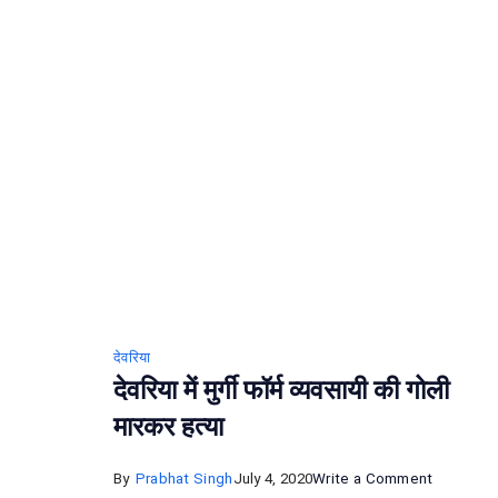
में
पलटी
नाव
,
पांच
की
मौत
एक
लापता
देवरिया
देवरिया में मुर्गी फॉर्म व्यवसायी की गोली
मारकर हत्या
on
By
Prabhat Singh
July 4, 2020
Write a Comment