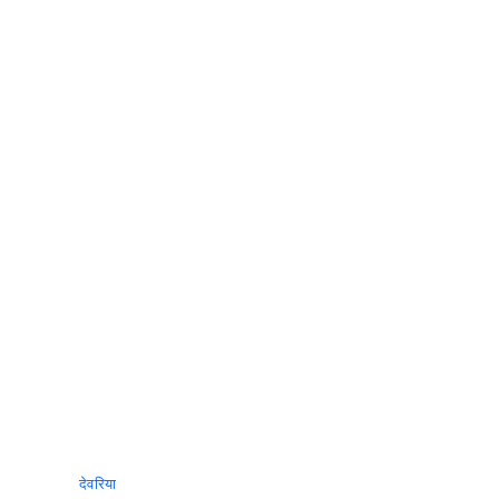
छह
साल
के
मासूम
से
खिंचवाया
स्‍ट्रेचर,
जाने
वायरल
विडियो
का
सच
देवरिया