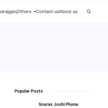
arajganj
Others
Contact-us
About us
Popular Posts
Sourav Joshi Phone