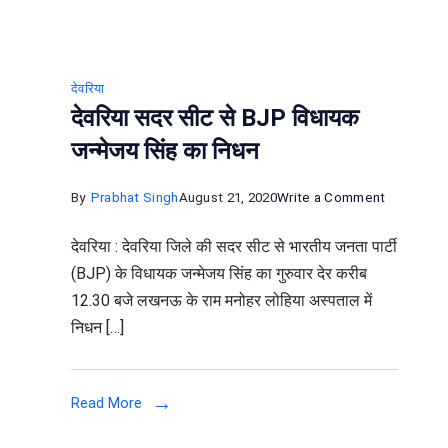
देवरिया
ात
देवरिया सदर सीट से BJP विधायक
शों
जन्मेजय सिंह का निधन
षक
on
By
Prabhat Singh
August 21, 2020
Write a Comment
देवरिया
देवरिया : देवरिया जिले की सदर सीट से भारतीय जनता पार्टी
सदर
(BJP) के विधायक जन्मेजय सिंह का गुरुवार देर करीब
सीट
12.30 बजे लखनऊ के राम मनोहर लोहिया अस्पताल में
ाकर
से
निधन […]
BJP
ी,
विधायक
च
जन्मेजय
Read More
सिंह
का