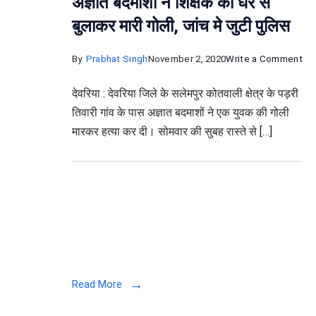
अज्ञात बदमाशों ने शिक्षक को घर से
बुलाकर मारी गोली, जांच मे जुटी पुलिस
on
By
Prabhat Singh
November 2, 2020
Write a Comment
अज्ञ
देवरिया : देवरिया जिले के सलेमपुर कोतवाली क्षेत्र के पड़री
बदमा
तिवारी गांव के पास अज्ञात बदमाशों ने एक युवक की गोली
ने
मारकर हत्या कर दी। सोमवार की सुबह रास्ते से […]
शिक्
को
घर
से
बुल
मारी
गोल
जां
Read More
मे
जुटी