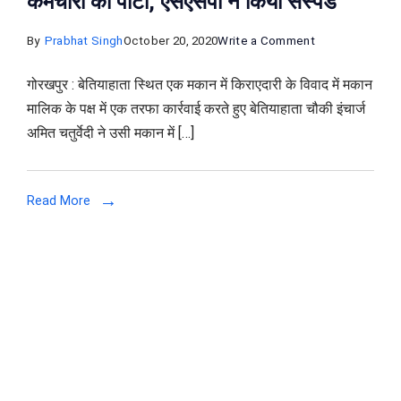
कर्मचारी को पीटा, एसएसपी ने किया सस्पेंड
on
By
Prabhat Singh
October 20, 2020
Write a Comment
किरायेदारी
गोरखपुर : बेतियाहाता स्थित एक मकान में किराएदारी के विवाद में मकान
के
मालिक के पक्ष में एक तरफा कार्रवाई करते हुए बेतियाहाता चौकी इंचार्ज
विवाद
अमित चतुर्वेदी ने उसी मकान में […]
मे
चौकी
इंचार्ज
Read More
ने
व्यापारी
के
कर्मचारी
को
पीटा,
एसएसपी
ने