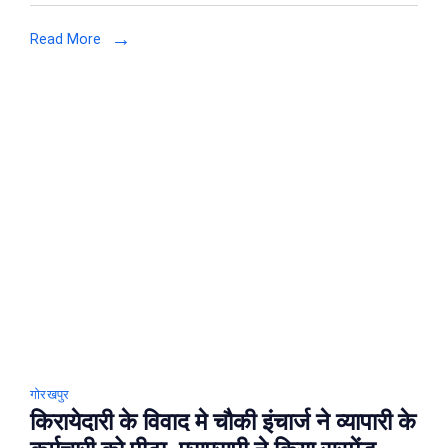
रहे
Read More
प्रधानमंत्री
नरेंद्र
मोदी,
आगमन
की
तैयारियों
को
लेकर
हुई
बैठक
गोरखपुर
किरायेदारी के विवाद मे चौकी इंचार्ज ने व्यापारी के