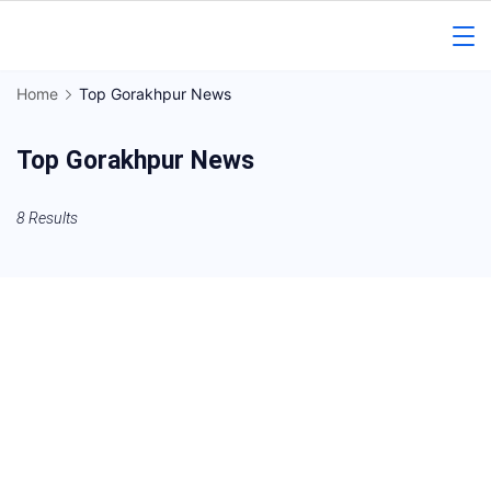
Skip
to
Gorakhpur
content
Home
Top Gorakhpur News
Regional
Top Gorakhpur News
News
8 Results