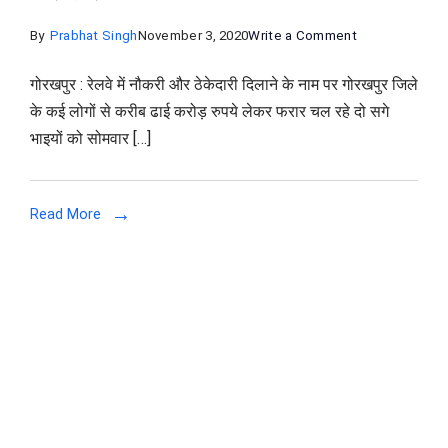
on
By
Prabhat Singh
November 3, 2020
Write a Comment
रेलवे
गोरखपुर : रेलवे में नौकरी और ठेकेदारी दिलाने के नाम पर गोरखपुर जिले
मे
के कई लोगों से करीब ढाई करोड़ रुपये लेकर फरार चल रहे दो सगे
नौकरी
भाइयों को सोमवार […]
और
ठेकेदारी
दिलाने
Read More
के
नाम
पर
लोगो
को
बनाते
थे
शिकार,
दो