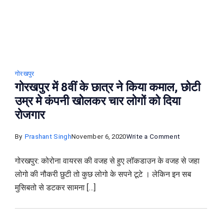
:
Gorakhpur
News
गोरखपुर
गोरखपुर में 8वीं के छात्र ने किया कमाल, छोटी
उम्र मे कंपनी खोलकर चार लोगों को दिया
रोजगार
on
By
Prashant Singh
November 6, 2020
Write a Comment
गोरखपुर
गोरखपुर: कोरोना वायरस की वजह से हुए लॉकडाउन के वजह से जहा
में
लोगो की नौकरी छुटी तो कुछ लोगो के सपने टूटे । लेकिन इन सब
8वीं
मुसिबतो से डटकर सामना […]
के
छात्र
ने