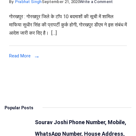
on
By
Prabhat Singh
September 21, 2020
Write a Comment
गोरखपुर
गोरखपुर : गोरखपुर जिले के टॉप 10 बदमाशों की सूची में शामिल
जिले
माफिया सुधीर सिंह की प्रापर्टी कुर्क होगी, गोरखपुर डीएम ने इस संबंध में
के
आदेश जारी कर दिए है। […]
माफिया
ब्लॉक
प्रमुख
Read More
सुधीर
सिंह
की
संपत्ति
होगी
कुर्क,
Popular Posts
डीएम
ने
Sourav Joshi Phone Number, Mobile,
जारी
किया
WhatsApp Number, House Address,