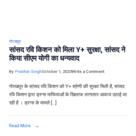
किया
सस्पेंड
गोरखपुर
सांसद रवि किशन को मिला Y+ सुरक्षा, सांसद ने
किया सीएम योगी का धन्यवाद
on
By
Prabhat Singh
October 1, 2020
Write a Comment
सांसद
गोरखपुर के सांसद रवि किशन को Y+ श्रेणी की सुरक्षा मिली है, सांसद
रवि
रवि किशन द्वारा ड्रग्स माफियाओं के खिलाफ लागातार आवाज उठाई जा
किशन
रही है । ड्रग्स के मामले […]
को
मिला
Y+
Read More
सुरक्षा,